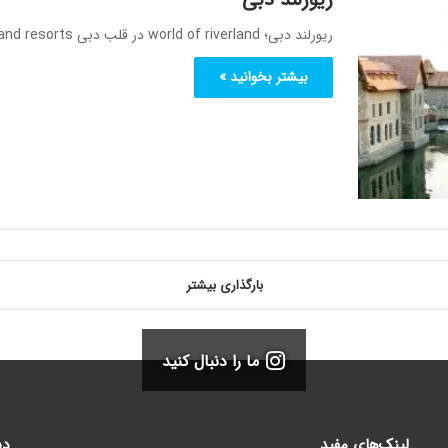
ریورلند دبی؛ world of riverland در قلب دبی parks and resorts برای یک تجربه متفاوت در دبی ریورلند دبی یکی…
بیشتر بخوانید »
بارگذاری بیشتر
ما را دنبال کنید
لینک‌های مفید
دس